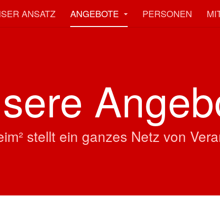
SER ANSATZ
ANGEBOTE
PERSONEN
MI
sere Angeb
im² stellt ein ganzes Netz von Vera