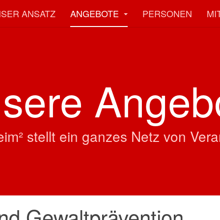
SER ANSATZ
ANGEBOTE
PERSONEN
MI
sere Angeb
im² stellt ein ganzes Netz von Vera
und Gewaltprävention