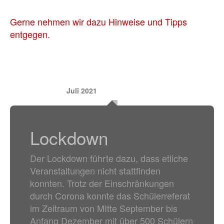
Gerne nehmen wir dazu Hinweise und Tipps
entgegen.
Juli 2021
Lockdown
Der Lockdown führte dazu, dass etliche
Veranstaltungen nicht stattfinden
konnten. Trotz der Einschränkungen
durch Corona konnte das Schülerreferat
im Zeitraum von MItte September bis
Anfang Dezember mit über 500 Schülern