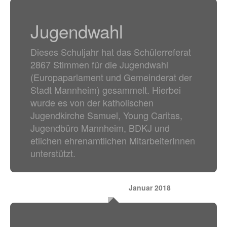
Jugendwahl
Dieses Schuljahr hat das Schülerreferat
2867 Stimmen für die Jugendwahl
(Europaparlament und Gemeinderat der
Stadt Mannheim) gesammelt. Hierbei
wurde es von der katholischen
Jugendkirche Samuel, Young Caritas,
Jugendbüro Mannheim, BDKJ und
etlichen ehrenamtlichen MitarbeiterInnen
unterstützt.
Januar 2018