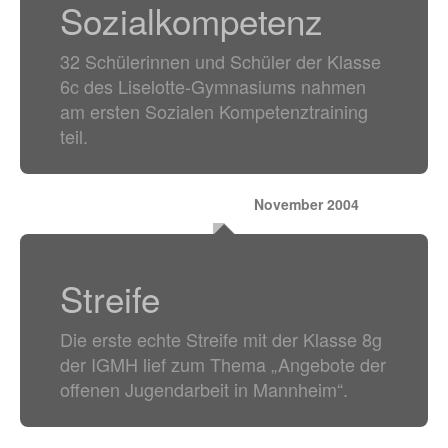
Sozialkompetenz
32 Schülerinnen und Schüler der Klasse
6c des Liselotte-Gymnasiums nahmen
am ersten Sozialen Kompetenztraining
teil.
November 2004
Streife
Die erste echte Streife mit der Klasse 8g
der IGMH lief zum Thema „Angebote der
offenen Jugendarbeit in Mannheim“.