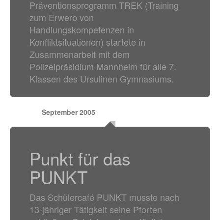
Präventionsprogramm TREK (Training
zum Erwerb von
Handlungskompetenzen in
Konfliktsituationen) startete in
Zusammenarbeit mit dem
Polizeipräsidium Mannheim für alle 7.
Klassen des Ursulinen Gymnasiums.
September 2005
Punkt für das
PUNKT
Das Schülercafé PUNKT musste nach
13-jähriger Tätigkeit seine Pforten