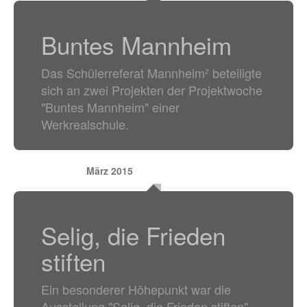
Buntes Mannheim
Das Schülerreferat Mannheim² beteiligte
sich an zwei Projekten der Projektwoche
"Buntes Mannheim" einer
Werkrealschule.
März 2015
Selig, die Frieden
stiften
Ein besonderer Höhepunkt war die
Ausstellung "Selig, die Frieden stiften"