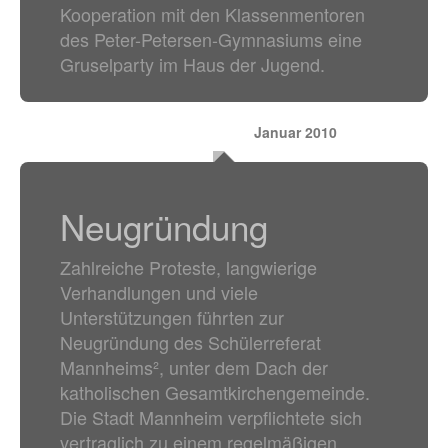
Kooperation mit den Klassenmentoren
des Peter-Petersen-Gymnasiums eine
Gruselparty im Haus der Jugend.
Januar 2010
Neugründung
Zahlreiche Proteste, langwierige
Verhandlungen und viele
Unterstützungen führten zur
Neugründung des Schülerreferat
Mannheims², unter dem Dach der
katholischen Gesamtkirchengemeinde.
Die Stadt Mannheim verpflichtete sich
vertraglich zu einem regelmäßigen