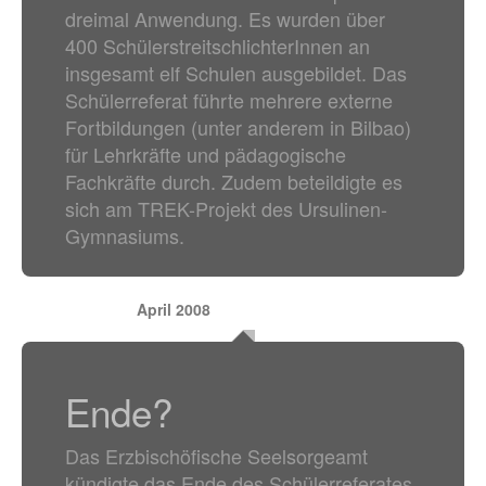
dreimal Anwendung. Es wurden über
400 SchülerstreitschlichterInnen an
insgesamt elf Schulen ausgebildet. Das
Schülerreferat führte mehrere externe
Fortbildungen (unter anderem in Bilbao)
für Lehrkräfte und pädagogische
Fachkräfte durch. Zudem beteildigte es
sich am TREK-Projekt des Ursulinen-
Gymnasiums.
April 2008
Ende?
Das Erzbischöfische Seelsorgeamt
kündigte das Ende des Schülerreferates