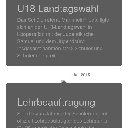
U18 Landtagswahl
Das Schülerreferat Mannheim² beteiligte
sich an der U18-Landtagswahl in
Kooperation mit der Jugendkirche
Samuel und dem Jugendbüro.
Insgesamt nahmen 1242 Schüler und
Schülerinnen teil.
Juli 2015
Lehrbeauftragung
Seit diesem Jahr ist der Schülerreferent
offiziell Lehrbeauftragter des Lehrstuhls
für Pädagogische Psychologie der