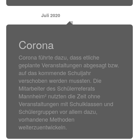
Juli 2020
Corona
Corona führte dazu, dass etliche
geplante Veranstaltungen abgesagt bzw.
auf das kommende Schuljahr
verschoben werden mussten. Die
Mitarbeiter des Schülerreferats
Mannheim² nutzten die Zeit ohne
Veranstaltungen mit Schulklassen und
Schülergruppen vor allem dazu,
vorhandene Methoden
weiterzuentwickeln.