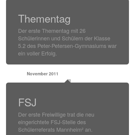
Thementag
Der erste Thementag mit 26
Schülerinnen und Schülern der Klasse
5.2 des Peter-Petersen-Gymnasiums war
ein voller Erfolg.
November 2011
FSJ
Der erste Freiwillige trat die neu
eingerichtete FSJ-Stelle des
Schülerreferats Mannheim² an.