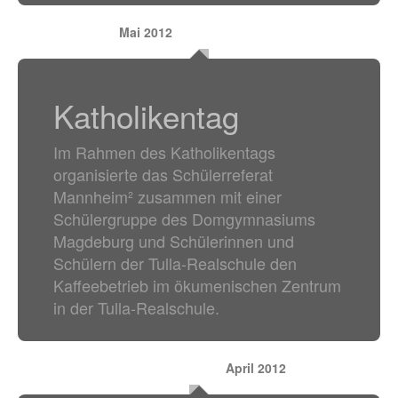
Mai 2012
Katholikentag
Im Rahmen des Katholikentags
organisierte das Schülerreferat
Mannheim² zusammen mit einer
Schülergruppe des Domgymnasiums
Magdeburg und Schülerinnen und
Schülern der Tulla-Realschule den
Kaffeebetrieb im ökumenischen Zentrum
in der Tulla-Realschule.
April 2012