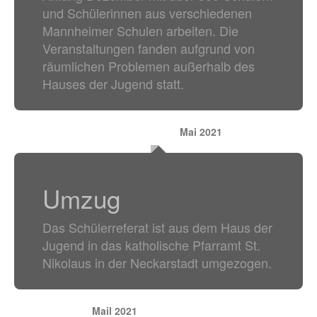
und Schülerinnen aus verschiedenen
Mannheimer Schulen arbeiten. Die
Veranstaltungen fanden aufgrund von
räumlichen Problemen außerhalb des
Hauses der Jugend statt.
Mai 2021
Umzug
Das Schülerreferat ist aus dem Haus der
Jugend in das katholische Pfarramt St.
Nikolaus in der Neckarstadt umgezogen.
Mail 2021