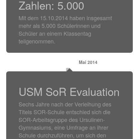
Zahlen: 5.000
Mit dem 15.10.2014 haben insgesamt
mehr als 5.000 Schülerinnen und
Schüler an einem Klassentag
teilgenommen.
Mai 2014
USM SoR Evaluation
Sechs Jahre nach der Verleihung des
Titels SOR-Schule entschied sich die
SOR-Arbeitsgruppe des Ursulinen-
Gymnasiums, eine Umfrage an ihrer
Schule durchzuführen, um sich den