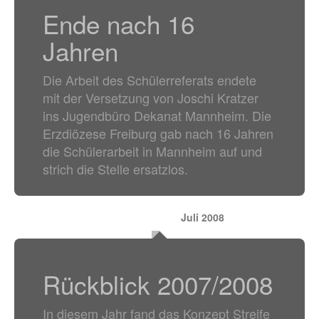
Ende nach 16
Jahren
Die Arbeit des Schülerreferats endete
mit der Versetzung von Joschi Kratzer
ins Jugendbüro Dekanat Mannheim. Die
Erzdiözese Freiburg gab nach 16 Jahren
die Schülerarbeit in Mannheim auf und
strich die Stelle ersatzlos.
Juli 2008
Rückblick 2007/2008
In diesem Jahr fand das Konzept Streife