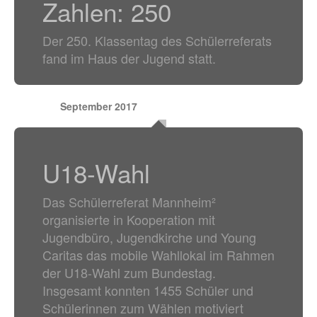
Zahlen: 250
Der 250. Klassentag des Schülerreferats
fand im Haus der Jugend statt.
September 2017
U18-Wahl
Das Schülerreferat Mannheim²
organisierte in Kooperation mit
Jugendbüro, Jugendkirche und Young
Caritas das mobile Wahllokal im Rahmen
der U18-Wahl zum Bundestag.
Insgesamt konnten 1455 Schüler und
Schülerinnen zum Wählen motiviert