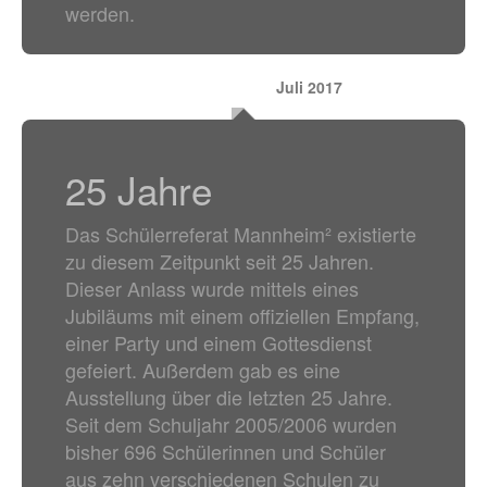
werden.
Juli 2017
25 Jahre
Das Schülerreferat Mannheim² existierte
zu diesem Zeitpunkt seit 25 Jahren.
Dieser Anlass wurde mittels eines
Jubiläums mit einem offiziellen Empfang,
einer Party und einem Gottesdienst
gefeiert. Außerdem gab es eine
Ausstellung über die letzten 25 Jahre.
Seit dem Schuljahr 2005/2006 wurden
bisher 696 Schülerinnen und Schüler
aus zehn verschiedenen Schulen zu