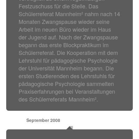
Festzuschuss für die Stelle. Das
Schülerreferat Mannheim² nahm nach 14
Monaten Zwangspause wieder seine
Arbeit im neuen Büro wieder im Haus
der Jugend auf. Nach der Zwangspause
begann das erste Blockpraktikum im
Schülerreferat. Die Kooperation mit dem
Lehrstuhl für pädagogische Psychologie
der Universität Mannheim begann. Die
ersten Studierenden des Lehrstuhls für
pädagogische Psychologie sammelten
Praxiserfahrungen bei Veranstaltungen
des Schülerreferats Mannheim².
September 2008